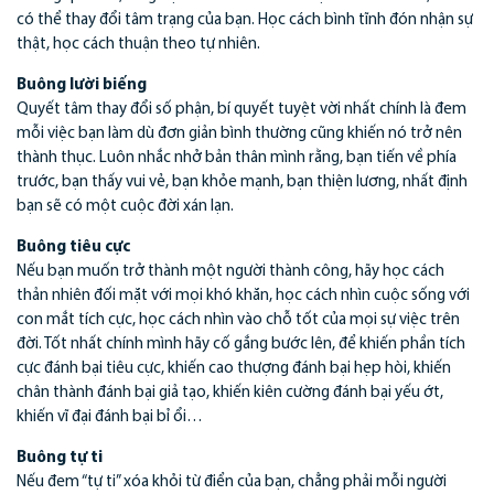
có thể thay đổi tâm trạng của bạn. Học cách bình tĩnh đón nhận sự
thật, học cách thuận theo tự nhiên.
Buông lười biếng
Quyết tâm thay đổi số phận, bí quyết tuyệt vời nhất chính là đem
mỗi việc bạn làm dù đơn giản bình thường cũng khiến nó trở nên
thành thục. Luôn nhắc nhở bản thân mình rằng, bạn tiến về phía
trước, bạn thấy vui vẻ, bạn khỏe mạnh, bạn thiện lương, nhất định
bạn sẽ có một cuộc đời xán lạn.
Buông tiêu cực
Nếu bạn muốn trở thành một người thành công, hãy học cách
thản nhiên đối mặt với mọi khó khăn, học cách nhìn cuộc sống với
con mắt tích cực, học cách nhìn vào chỗ tốt của mọi sự việc trên
đời. Tốt nhất chính mình hãy cố gắng bước lên, để khiến phần tích
cực đánh bại tiêu cực, khiến cao thượng đánh bại hẹp hòi, khiến
chân thành đánh bại giả tạo, khiến kiên cường đánh bại yếu ớt,
khiến vĩ đại đánh bại bỉ ổi…
Buông tự ti
Nếu đem “tự ti” xóa khỏi từ điển của bạn, chẳng phải mỗi người