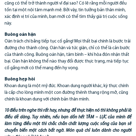
cũng có thể trở thành người vĩ đại sao? Có lẽ rằng mỗi người đều
tồn tại một nội tâm mạnh mẽ. Bởi vậy, tin tưởng bản thân mình,
xác định vị trí của mình, bạn mới có thể tìm thấy giá trị cuộc sống
này.
Buông oán hận
Oán trách chi bằng tiếp tục cố gắng! Mọi thất bại chính là bước trải
đường cho thành công. Oán hận và tức giận, chỉ có thể là cản bước
của thành công. Buông oán hận, tâm bình – khí hòa đón nhận thất
bại. Oán hận không thể nào thay đổi được thực trạng, mà tiếp tục
cố gắng mới có thể mang đến hy vọng.
Buông hẹp hòi
Khoan dung là một mỹ đức. Khoan dung người khác, kỳ thực chính
là cấp cho lòng mình một con đường thênh thang rộng mở, cũng
chính là khoan dung với chính bản thân mình.
10 điều trên nghe thì rất hay, nhưng để thực hiện nó thì không phải là
điều dễ dàng. Tuy nhiên, nếu bạn dồn hết TÂM – LỰC của mình để
làm từng điều một thì chắc chắn chất lượng cuộc sống của bạn sẽ
chuyển biến một cách bất ngờ. Món quà chỉ luôn dành cho người